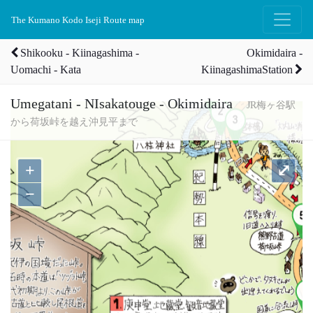
The Kumano Kodo Iseji Route map
Shikooku - Kiinagashima -
Okimidaira -
Uomachi - Kata
KiinagashimaStation
Umegatani - NIsakatouge - Okimidaira
JR梅ヶ谷駅
から荷坂峠を越え沖見平まで
+
⤢
−